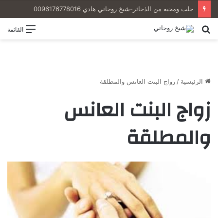
جلب ومحبه من الذخائر-شيخ روحاني هادي 0096176778016
بحث
القائمة
عن
الرئيسية
/
زواج البنت العانس والمطلقة
زواج البنت العانس
والمطلقة