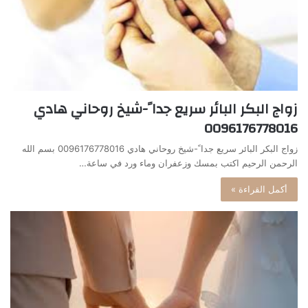
زواج البكر البائر سريع جدا ً-شيخ روحاني هادي
0096176778016
زواج البكر البائر سريع جدا ً-شيخ روحاني هادي 0096176778016 بسم الله
الرحمن الرحيم اكتب بمسك وزعفران وماء ورد في ساعة…
أكمل القراءة »