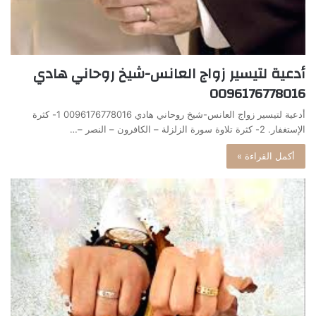
أدعية لتيسير زواج العانس-شيخ روحاني هادي
0096176778016
أدعية لتيسير زواج العانس-شيخ روحاني هادي 0096176778016 1- كثرة
الإستغفار. 2- كثرة تلاوة سورة الزلزلة – الكافرون – النصر –…
أكمل القراءة »