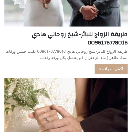
طريقة الزواج للبائر-شيخ روحاني هادي
0096176778016
طريقة الزواج للبائر-شيخ روحاني هادي 0096176778016 يكتب خمس ورقات
بمداد طاهر ( ماء الزعفران ) و يغتسل بكل ورقة وفقا…
أكمل القراءة »