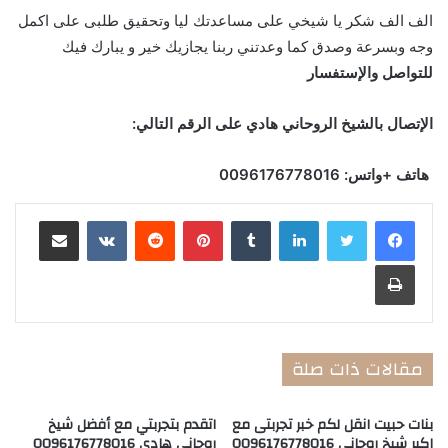
الف الف شكر يا شيخي على مساعدتك ليا وتحقيق طلبى على اكمل
وجه وبسرعة وصدق كما وعدتني ربنا يجازيك خير و يبارك فيك
للتواصل والإستفسار
الإتصال بالشيخ الروحاني هادي على الرقم التالي
:
هاتف +واتس: 0096176778016
لينكدإن
‏Tumblr
بينتيريست
‏Reddit
‏VKontakte
مشاركة عبر البريد
طباعة
مقالات ذات صلة
بنات حبيت انقل لكم خبر تجربتى مع
اتقدم بتجربتي مع أفضل شيخ
اكبر شيخ روحاني 0096176778016
روحاني هادي 0096176778016