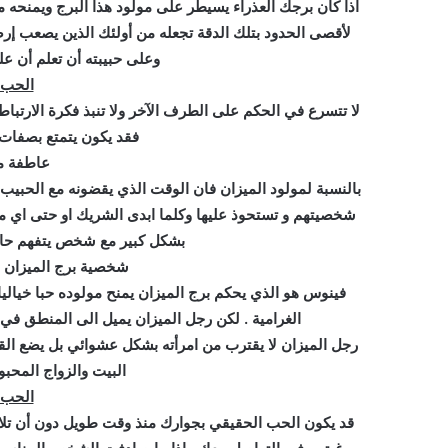
اذا كان برجك العذراء يسيطر على مولود هذا البرج ويمنحه 
لأقصى الحدود بتلك الدقة تجعله من أولئك الذين يصعب إرض
وعلى حبيبته أن تعلم أن عل
الحب و
لا تتسرع في الحكم على الطرف الآخر ولا تنبذ فكرة الارتبا
فقد يكون يتمتع بصفات أ
عاطفة مو
بالنسبة لمولود الميزان فان الوقت الذي يقضونه مع الحبيب
شخصيتهم و تستحوذ عليها وكلما ابدى الشريك او حتى اي من 
بشكل كبير مع شخص يتفهم حاجته
شخصية برج الميزان 
فينوس هو الذي يحكم برج الميزان يمنح مولوده حبا خيالي
الغرامية . لكن رجل الميزان يميل الى المنطق ف
رجل الميزان لا يقترب من امرأته بشكل عشوائي بل يضع القوا
البيت والزواج المحبو
الحب 
قد يكون الحب الحقيقي بجوارك منذ وقت طويل دون أن تلا