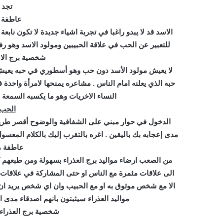
تجد 
عاطفة م
الاسد قد لا يبدو راغبا في تجربة اشياء جديدة لا تكون ناب
للتعبير عن الحب في علاقة الحبيبين ومولود الاسد وهو رفيق
شخصية برج الا
لا يعيش مولود الأسد دون حب وهو أسطوري في حبه يعيش حا
حبه الذي يعلنه امام الناس . مشاعره يمنحها لامرأة واحدة
النساء الاخريات وهو ما يكسبه السمعة ا
الحب 
الدخول في حوار مبني على الشفافية والوضوح أقصر طر
مدى إعجابه بك باليقين . اغره بالتقرب إليك بالكلام المعسو
عاطفة مو
من الصعب ارضاء مواليد برج العذراء بسهولة ومن طبعهم كث
الى علاقات مثمرة مع الناس او حتى المشاركة في علاقات 
الا مع شخص موثوق به او مع الحبيب وان اي شخص يريد ان
مواليد العذراء سيثبتون بانهم اصدقاء مدى ا
شخصية برج العذراء :