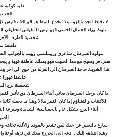
عليه كوكبه عط
الحب و
لا تخلط الجد باللهو ، ولا تنخدع بالمظاهر البراقة ، فليس
تلهث وراء الجمال الحسي فهو ليس المقياس الحقيقي للحك
شخصية الطرف الآخر ول
عاطفة مو
مولود السرطان شاعري ورومانسي ويهتم بالجوانب الحسية
ستزدهر وتنجح مع هذا الحبيب فهو يمتلك عاطفة قوية و ي
هذا الشريك حاجة السرطان الى العزلة من حين إلى اخر و
عاشقا غيورا عن
شخصية برج السر
اذا كان برجك السرطان يعاني أبناء السرطان من تأثير القمر 
للاكتئاب والتشاؤم إذا كان القمر هلالا وهذا ما يجعله كائن
أبناء البرج يشكل عام بالحساسية الشديدة وسرعة ال
الحب 
سارع بالتعبير عن حبك لمن تشعر بالمودة والألفة تجاهه وحا
وشد انتباهه إليك . ادعه إلى الخروج معك في نزهة أو تنا