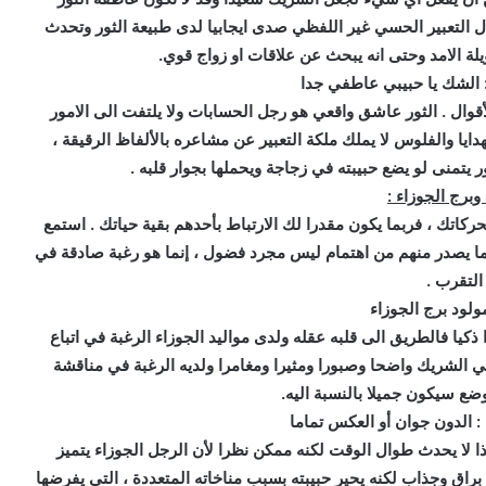
 التعبير الحسي غير اللفظي صدى ايجابيا لدى طبيعة الثور وتحدث
لة الامد وحتى انه يبحث عن علاقات او زواج قوي.
 الشك يا حبيبي عاطفي جدا
الأقوال . الثور عاشق واقعي هو رجل الحسابات ولا يلتفت الى الامور
ايا والفلوس لا يملك ملكة التعبير عن مشاعره بالألفاظ الرقيقة ،
 يتمنى لو يضع حبيبته في زجاجة ويحملها بجوار قلبه .
برج الجوزاء :
حركاتك ، فربما يكون مقدرا لك الارتباط بأحدهم بقية حياتك . استمع
 ما يصدر منهم من اهتمام ليس مجرد فضول ، إنما هو رغبة صادقة في
التقرب .
لود برج الجوزاء
يا فالطريق الى قلبه عقله ولدى مواليد الجوزاء الرغبة في اتباع
ي الشريك واضحا وصبورا ومثيرا ومغامرا ولديه الرغبة في مناقشة
ضع سيكون جميلا بالنسبة اليه.
 الدون جوان أو العكس تماما
ا لا يحدث طوال الوقت لكنه ممكن نظرا لأن الرجل الجوزاء يتميز
 براق وجذاب لكنه يحير حبيبته بسبب مناخاته المتعددة ، التي يفرضها