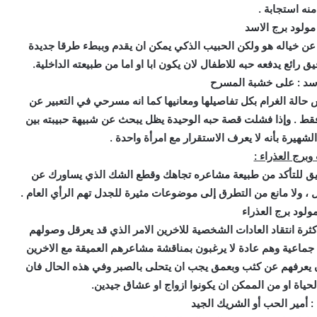
منه استجابة .
ولود برج الاسد
عة عن خياله هو ولكن الحبيب الذكي يمكن ان يقدم وببطء طرقا جديدة
 رائع يدفعه حبه للاطفال لان يكون ابا او اما من طبيعته الداخلية.
سد : على خشبة المسرح
لة الغرام بكل تفاصيلها ومعانيها كما انه مسرحي في التعبير عن
 فقط . وإذا فشلت قصة حبه الوحيدة يظل يبحث عن شبيهة حبيبته بين
لشهيرة بأنه لا يعرف الاستقرار مع امرأة واحدة .
وبرج العذراء :
يق للتأكد من طبيعة مشاعره تجاهك وقطع الشك الذي يساورك عن
ل ، ولا مانع من التطرق إلى موضوعات مثيرة للجدل تهم الرأي العام .
لود برج العذراء
رة انتقاد العادات الشخصية للاخرين الامر الذي قد يعرقل وصولهم
جماعية وهم عادة لا يرغبون بمناقشة مشاعرهم العميقة مع الاخرين
 يعرفهم عن كثب وبعمق يجب ان يتحلى بالصبر وفي هذه الحال فان
لحياة او من الممكن ان يكونوا ازواج او عشاق جيدين.
 أمير الحب أو الشريك الجيد