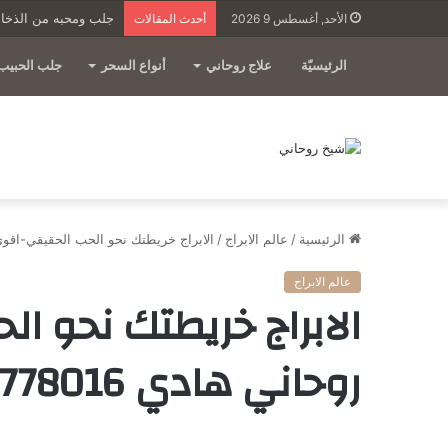
جلب ومحبه من الذخائر-شيخ 
الأحد, أغسطس 9 2026
أحدث المقالات
الرئيسيّة
علاج روحاني
أنواع السحر
جلب الحبيب
الرئيسية
/
عالم الابراج
/
الابراج خريطتك نحو الحب الحقيقي-اقوى شيخ روح
عالم الابراج
الابراج خريطتك نحو ا
روحاني هادي 0096176778016