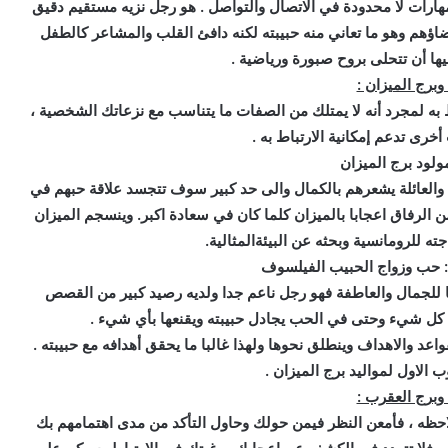
مهارات لا محدودة في الاتصال والتواصل . هو رجل نزيه مستقيم دقيق
اؤهم وهو ما تعاني منه حبيبته لكنه دافئ القلب والمشاعر كالطفل
يها أن تتحلى بروح صبورة ورياضية .
برج الميزان :
ط به لمجرد أنه لا يمتلك من الصفات ما يتناسب مع نزعاتك الشخصية ،
خرى تدعم إمكانية الارتباط به .
لود برج الميزان
 والعائلة يشعرهم بالكمال والى حد كبير سوف تتجسد علاقة حبهم في
الرفاق اعجابا بالميزان كلما كان في سعادة اكبر. وينسجم الميزان
 للرومانسية وبحثه عن البيئةالمثالية.
: حب وزواج الحبيب الفيلسوف
ا للجمال والعاطفة فهو رجل ناعم جدا ولديه رصيد كبير من القصص
ي كل شيء وحتى في الحب يجادل حبيبته ويقنعها بأي شيء .
عد والاهداف وينطلق نحوها ولهذا غالبا ما يحقق أهدافه مع حبيبته .
ب الاول لمواليد برج الميزان .
وبرج العقرب :
حظه ، فأمعن النظر فيمن حولك وحاول التأكد من مدى اهتمامهم بك