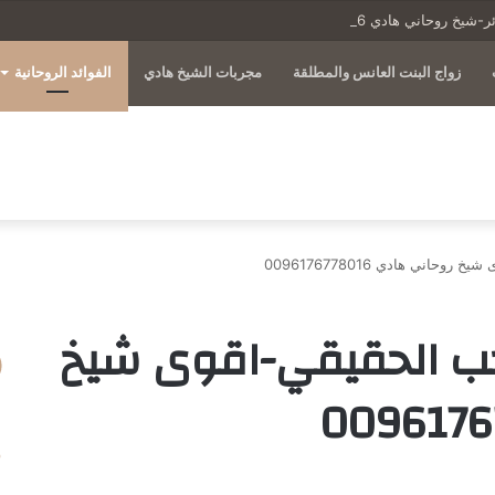
روحاني هادي 0096176778016
زواج البنت العانس والمطلقة
مجربات الشيخ هادي
الفوائد الروحانية
اني هادي 0096176778016
لحب الحقيقي-اقوى شيخ