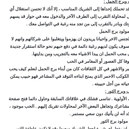
وبرج الحمل :
تحملك إحداها إلى الشريك المناسب ، إلا أنك لا تحسن استغلال أي
ال لمحاولة التقرب إلى الطرف الآخر والدخول معه في حوار قد يسهم
ك وبادر بالتقرب إلى من تجد منه رغبة في التواصل معك .
ولود برج الحمل
جنس الاخر واحيانا يريدون ان يهزموا ويتغلبوا على شركائهم وانهم لا
وف يكون لديهم رغبة دائمة في دفع حبهم نحو حالة استقرار جديدة
 محب الحمل ان يبدا الاشياء معه بالتجريب ومن بدايتها.
فا كل العصور أو المغامر في الحب
بر والاشهر في كل الثقافات كان من أبناء برج الحمل لنعلم كيف يحب
 الكوكب الاحمر الذي يمنح ابناءه التوقد في المشاعر فهو حبيب يمكن
اته من أجل حبيبته .
 وبرج الثور :
الأولوية . تناسى فشلك في علاقاتك السابقة وحاول دائما فتح صفحة
شاعرك وتجاهل البعض الآخر لمحاولات تقربك إليهم . الحب موجود ،
د أنه لن يأتيك دون سعي مستمر .
ولود برج الثور
ن يفعل اي شيء لجعل الشريك سعيدا وقد لا تكون عاطفة الثور