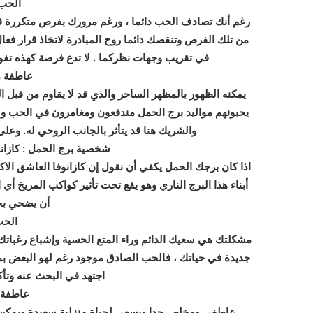
الحب 
رغم أنك تصادف الحب دائما ، ورغم مرورك بفرص متكررة قد 
من تلك الفرص وتنقصك دائما روح المبادرة لاتخاذ قرار فع
في تقريب وجهات نظركما . لا تدع فرصة كهذه تفوت
عاطفة م
يمكنه الظهور بالمظهر الساحر والذي قد لا يقاوم من قبل ال
يحبونهم مواليد برج الحمل مندفعون ومغامرون في الحب وس
والشريك هنا قد يتأثر بالجانب الروحي له. وعلى
شخصية برج الحمل : كازانو
اذا كان برجك الحمل يكفي أن نقول إن كازانوفا العاشق الاك
أبناء هذا البرج الناري وهو يقع تحت تأثير كواكب المريخ أي
أن يضحي بحي
الحب
مشكلتك هي سعيك الدائم وراء المتع الحسية وإشباع رغباتك 
جديدة في حياتك ، فالحب الصادق موجود رغم لهو البعض بم
اجتهد في البحث عنه وتأك
عاطفة م
عاطفي ومخلص جدا ويسعى لحياة منزلية سعيدة ويمكن ا