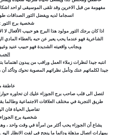
مفهومة من قبل الاخرين وقد تلقى الموسيقى او احد اشكال
انسجاما لديه ويفضل الثور الصداقات طوي
شخصية برج الثور :
اذا كان برجك الثور مولود هذا البرج هو حبيب الأفعال لا 
الشاعرية فهو عندما يحب يعبر عن حبه بالعطاء المادي الهد
وبجانب واقعيته الشديدة فهو حبيب عنيد وغيور
الحب و
انتبه جيدا لنظرات زملاء العمل وراقب من يبدون اهتماما بت
جيدا لكلماتهم عنك وتأمل نظراتهم المصوبة نحوك وتأكد أن
عاطفة مو
لتصل الى قلب صاحب برج الجوزاء عليك ان تحاوره حوارا ذك
طريق التجربة في مختلف العلاقات الاجتماعية وطالما بق
تفاصيل الحياة فان الو
شخصية برج الجوزاء :
يشاع أن الجوزاء يحب أكثر من امرأة في وقت واحد ، وهذ
بمهارات اتصال مذهلة ودائما ما ينجح في لفت الانظار اليه .