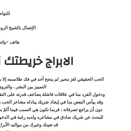
للتوا
الإتصال بالشيخ الرو
هاتف +واتس: 6778016
الابراج خريطتك
الحب الحقيقي لغز محير لم ينجح أحد في فك طلاسمه إلا بعد
التمييز بين البشر ، والتر
ودخول الفرد منا في علاقات فاشلة يضاعف قدرته على التفر
وقد ييأس البعض منا في إيجاد شريك يبادله مشاعر الحب و
دون أن يراجع تصرفاته ، فربما تكون هي السبب فيما ألمّ
للبحث عن شريك صادق في مشاعره ولديه رغبة في الدخول م
قد تعينك وغيرك من مواليد الأبرا