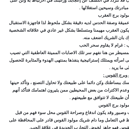
 فلا تتردد في الكشف عن إعجابك ورغبتك في الارتباط به وكن على
 مبادرتك وسيحين استغلالها .
ولود برج العقرب
عميقة وصفة الحدس لديه دقيقة بشكل ملحوظ لذا فاجهزة الاستقبال
 يكون العقرب مهيمنا ومتسلطا بشكل غير عادي في علاقاته الشخصية
ك بان الشريك اضعف منه.
: غرام لا يقاوم سحر الحب
مسيطر من هنا نفهم سر تلك الاصابات المميتة العاطفية التي تصيب
 امرأته ويمتلك إستراتيجية ينفذها بمنتهى الهدوء والمثابرة للحصول
ى ما يريد .
وبرج القوس :
سك ببساطتك وكن دائما على طبيعتك ولا تحاول التصنع ، وتأكد حينها
وعدم الاكتراث من بعض المحيطين ممن يثيرون اهتمامك فتأكد أنهم
ن طبيعتك لا تتوافق مع طبيعتهم .
ولود برج القوس
 وصبور وقد يكون اندفاع وصراحة القوس محل سوء فهم من قبل
ظ في التعامل وما دام شريك مولود القوس قادر على المحافظة على
القوس فهو جاهز لخوض التجارب الجديدة في علاقة الحب.