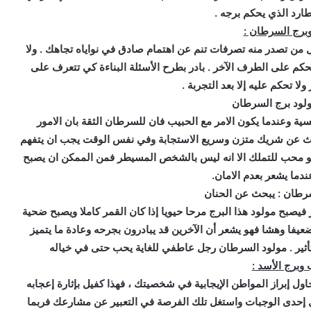
ارد الذي يحكم برجه .
برج السرطان :
 كل من تصدر منه تصرفات تنم عن اهتمام صادق في نواياه تجاهك . ولا
م على الطرف الآخر . بادر بطرح الأسئلة البناءة كي تتعرف على
ا تحكم عليه إلا بعد التجربة .
لود برج السرطان
 وعندما يكون الامر مع الحبيب فان للسرطان الثقة بان الامور
بحث عن شريك متزن وسريع الاستجابة وفي نفس الوقت يجب ان يتفهم
هو محب للتملك الا انه ليس بالشخص المسيطر فمن الممكن ان يصبح
دما يشعر بعدم الامان.
طان : يبحث عن الحنان
فيصبح مولود هذا البرج مرحا حيويا إذا كان القمر كاملا ويصبح ضحية
ا ضعيفا وهشا فهو يشعر أن الآخرين قد يبادرون بجرحه وعادة ما يتميز
تأثير . مولود السرطان رجل عاطفي للغاية يحب حتى في خياله
وبرج الأسد :
ول إبراز المواطن الإيجابية في شخصيتك ، فهذا كفيل بإثارة إعجابه
ول إحدى الوجبات واستغل تلك الفرصة في التعبير عن مشارعك فربما