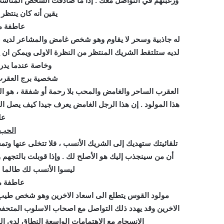
ورغبتهم في التواصل معك . إذا ما صادفت الشخص المناسب
يقين أنه كان ينتظر
عاطفة م
له جاذبية وسحر لا يقاوم وهو شخص غامض والمشاعر لديه 
لديه ستلتقط الشريك المنتظر من النظرة الاولى ويمكن ان
وخاصة عندما يدر
شخصية برج العقرب 
العقرب الساحر والغامض والمحب بلا رحمة أو شفقة ، هو ال
هذا المولود . إن هذا الرجل الغامض يعرف جيدا كيف يصل الى
عل
الحب 
تلقائيتك ستهديك إلى الشريك الأنسب ، فلا تتخلى عنها وتم
أن من سينجذب إليك هو الأصلح لك . وإذا قوبلت بالتجهم 
ليسوا الأنسب لك طالما أ
عاطفة م
مولود القوس يتطلع الى اسعاد الاخرين وهو شخص طيب
الاخرين وقد يهدد ذلك التواصل مع اصحاب الاسلوب المتحف
الانسجام مع الاهتمامات الواسعة النطاق لدى 